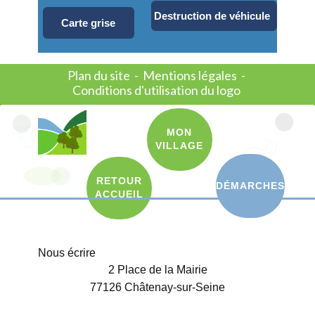
Destruction de véhicule
Carte grise
Plan du site
-
Mentions légales
-
Conditions d'utilisation du logo
MON
VILLAGE
RETOUR
DÉMARCHES
ACCUEIL
Nous écrire
2 Place de la Mairie
77126 Châtenay-sur-Seine